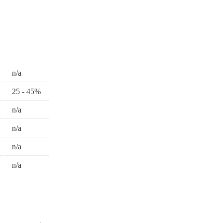
n/a
25 - 45%
n/a
n/a
n/a
n/a