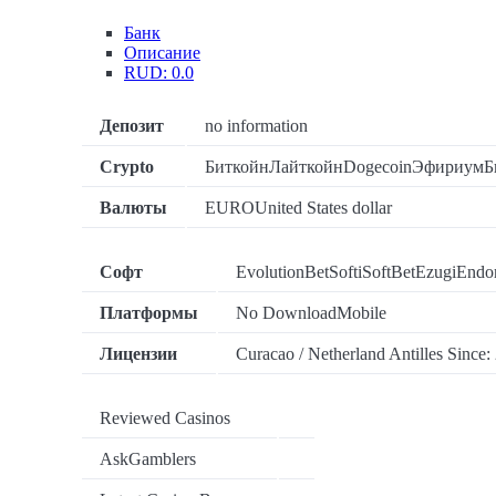
Банк
Описание
RUD: 0.0
Депозит
no information
Crypto
Биткойн
Лайткойн
Dogecoin
Эфириум
Б
Валюты
EURO
United States dollar
Софт
Evolution
BetSoft
iSoftBet
Ezugi
Endo
Платформы
No Download
Mobile
Лицензии
Curacao / Netherland Antilles
Since:
Reviewed Casinos
AskGamblers