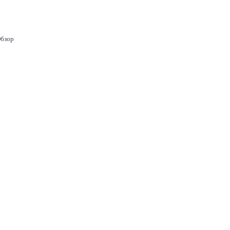
Обзор