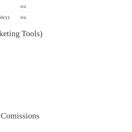
n/a
icy):
n/a
eting Tools)
Comissions