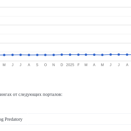
M
J
J
A
S
O
N
D
2025
F
M
A
M
J
J
A
тингах от следующих порталов:
g Predatory