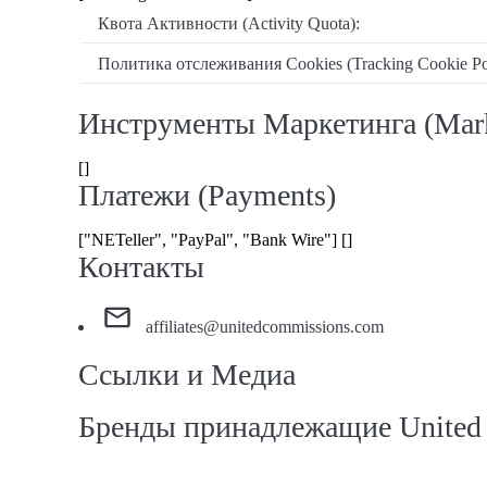
Квота Активности (Activity Quota):
Политика отслеживания Cookies (Tracking Cookie Pol
Инструменты Маркетинга (Mark
[]
Платежи (Payments)
["NETeller", "PayPal", "Bank Wire"] []
Контакты
affiliates@unitedcommissions.com
Ссылки и Медиа
Бренды принадлежащие United 