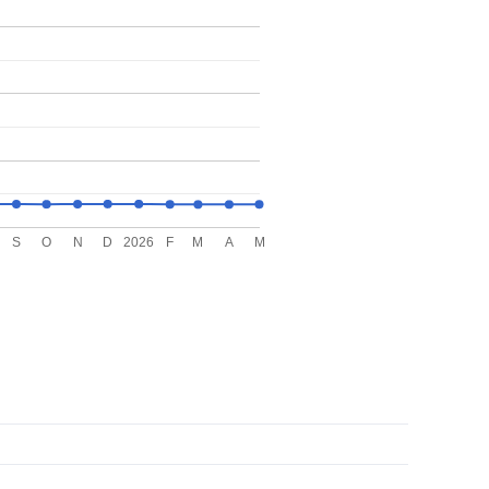
S
O
N
D
2026
F
M
A
M