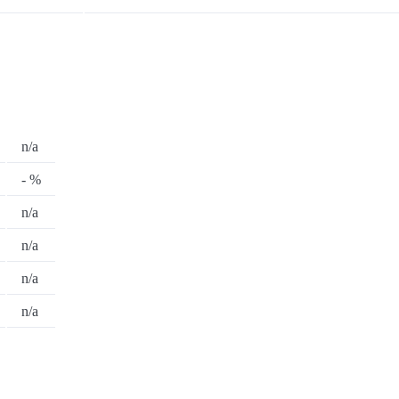
n/a
- %
n/a
n/a
n/a
n/a