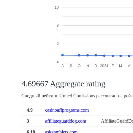
10
8
6
4
A
S
O
N
D
2024
F
M
A
4.69667 Aggregate rating
Сводный рейтинг United Comissions рассчитан на рей
4.9
casinoaffprograms.com
3
affiliateguarddog.com
AffiliateGuardDo
6.18
askgamblers.com