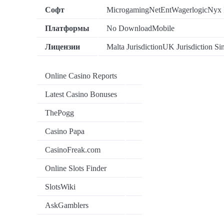
Софт
Microgaming
NetEnt
Wagerlogic
Nyx I
Платформы
No Download
Mobile
Лицензии
Malta Jurisdiction
UK Jurisdiction
Si
Online Casino Reports
Latest Casino Bonuses
ThePogg
Casino Papa
CasinoFreak.com
Online Slots Finder
SlotsWiki
AskGamblers