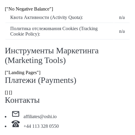
["No Negative Balance"]
Квота Активности (Activity Quota):
n/a
Политика отслеживания Cookies (Tracking
n/a
Cookie Policy):
Инструменты Маркетинга
(Marketing Tools)
["Landing Pages"]
Платежи (Payments)
[] []
Контакты
affiliates@oshi.io
+44 113 328 0550