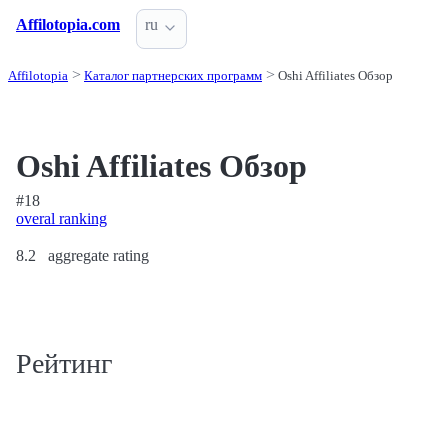
Affilotopia.com
ru
Affilotopia
Каталог партнерских программ
Oshi Affiliates Обзор
Oshi Affiliates Обзор
#18
overal ranking
8.2
aggregate rating
Рейтинг