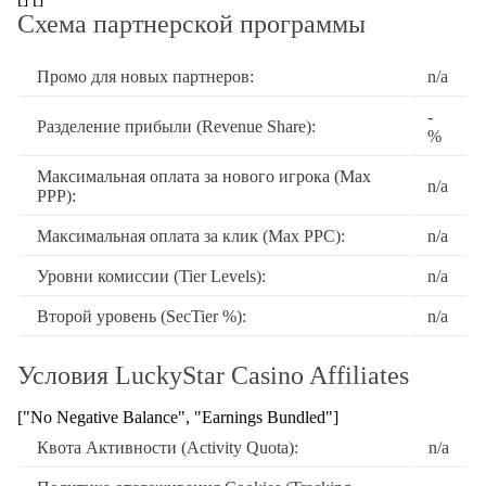
Схема партнерской программы
Промо для новых партнеров:
n/a
-
Разделение прибыли (Revenue Share):
%
Максимальная оплата за нового игрока (Max
n/a
PPP):
Максимальная оплата за клик (Max PPC):
n/a
Уровни комиссии (Tier Levels):
n/a
Второй уровень (SecTier %):
n/a
Условия LuckyStar Casino Affiliates
["No Negative Balance", "Earnings Bundled"]
Квота Активности (Activity Quota):
n/a