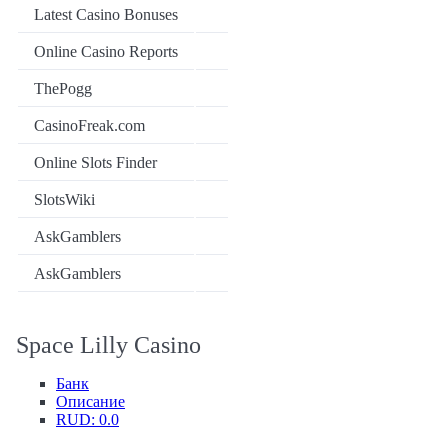
Latest Casino Bonuses
Online Casino Reports
ThePogg
CasinoFreak.com
Online Slots Finder
SlotsWiki
AskGamblers
AskGamblers
Space Lilly Casino
Банк
Описание
RUD: 0.0