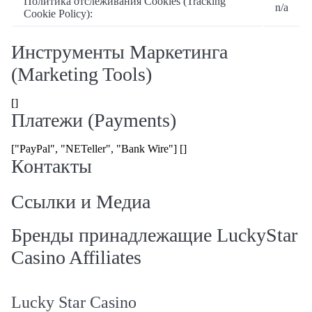
Политика отслеживания Cookies (Tracking
n/a
Cookie Policy):
Инструменты Маркетинга
(Marketing Tools)
[]
Платежи (Payments)
["PayPal", "NETeller", "Bank Wire"] []
Контакты
Ссылки и Медиа
Бренды принадлежащие LuckyStar
Casino Affiliates
Lucky Star Casino