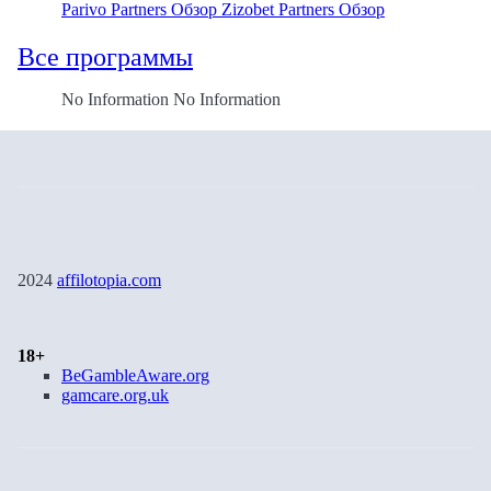
Parivo Partners Обзор
Zizobet Partners Обзор
Все программы
No Information No Information
2024
affilotopia.com
18+
BeGambleAware.org
gamcare.org.uk