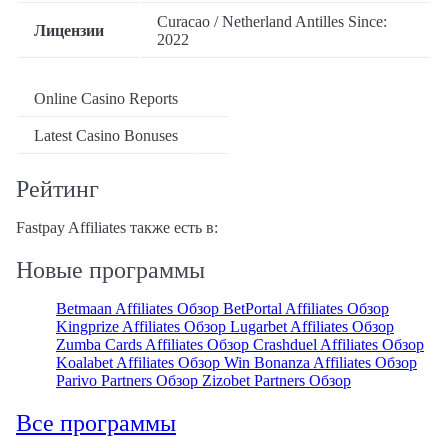
Curacao / Netherland Antilles
Since:
Лицензии
2022
Online Casino Reports
Latest Casino Bonuses
Рейтинг
Fastpay Affiliates также есть в:
Новые программы
Betmaan Affiliates Обзор
BetPortal Affiliates Обзор
Kingprize Affiliates Обзор
Lugarbet Affiliates Обзор
Zumba Cards Affiliates Обзор
Crashduel Affiliates Обзор
Koalabet Affiliates Обзор
Win Bonanza Affiliates Обзор
Parivo Partners Обзор
Zizobet Partners Обзор
Все программы