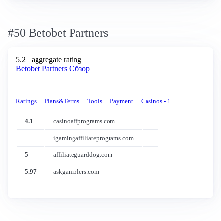
#50 Betobet Partners
5.2
aggregate rating
Betobet Partners Обзор
Ratings
Plans&Terms
Tools
Payment
Casinos - 1
4.1
casinoaffprograms.com
igamingaffiliateprograms.com
5
affiliateguarddog.com
5.97
askgamblers.com