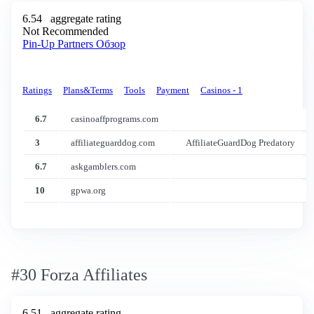
6.54
aggregate rating
Not Recommended
Pin-Up Partners Обзор
Ratings
Plans&Terms
Tools
Payment
Casinos - 1
6.7
casinoaffprograms.com
3
affiliateguarddog.com
AffiliateGuardDog Predatory
6.7
askgamblers.com
10
gpwa.org
#30 Forza Affiliates
6.51
aggregate rating