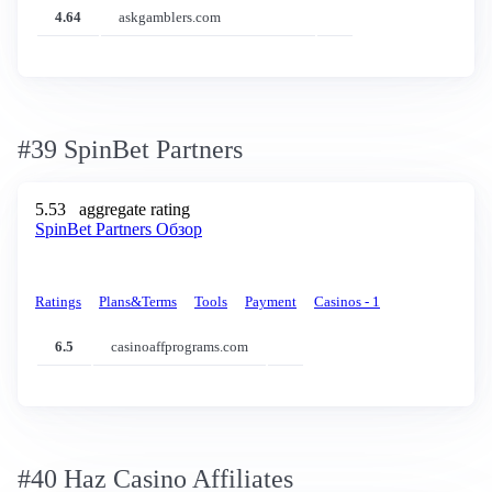
4.64
askgamblers.com
#39 SpinBet Partners
5.53
aggregate rating
SpinBet Partners Обзор
Ratings
Plans&Terms
Tools
Payment
Casinos - 1
6.5
casinoaffprograms.com
#40 Haz Casino Affiliates