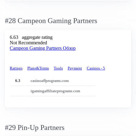
#28 Campeon Gaming Partners
6.63
aggregate rating
Not Recommended
Campeon Gaming Partners Обзор
Ratings
Plans&Terms
Tools
Payment
Casinos - 5
6.3
casinoaffprograms.com
igamingaffiliateprograms.com
#29 Pin-Up Partners