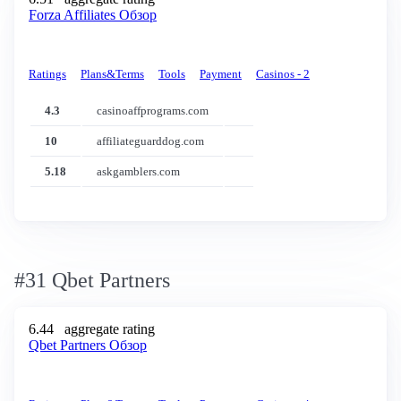
Forza Affiliates Обзор
Ratings
Plans&Terms
Tools
Payment
Casinos - 2
4.3
casinoaffprograms.com
10
affiliateguarddog.com
5.18
askgamblers.com
#31 Qbet Partners
6.44
aggregate rating
Qbet Partners Обзор