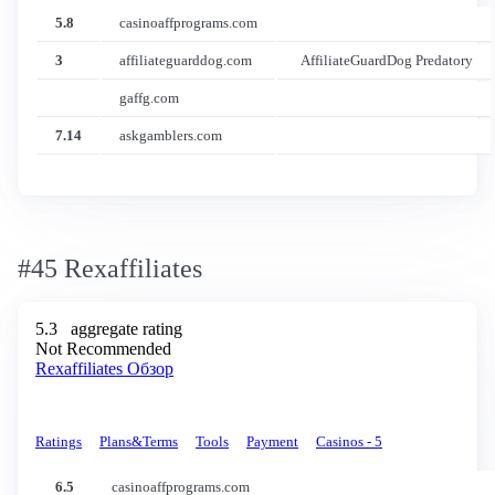
5.8
casinoaffprograms.com
3
affiliateguarddog.com
AffiliateGuardDog Predatory
gaffg.com
7.14
askgamblers.com
#45 Rexaffiliates
5.3
aggregate rating
Not Recommended
Rexaffiliates Обзор
Ratings
Plans&Terms
Tools
Payment
Casinos - 5
6.5
casinoaffprograms.com