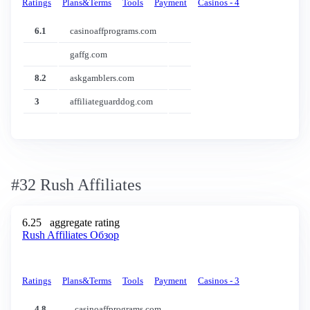
Ratings
Plans&Terms
Tools
Payment
Casinos - 4
6.1
casinoaffprograms.com
gaffg.com
8.2
askgamblers.com
3
affiliateguarddog.com
#32 Rush Affiliates
6.25
aggregate rating
Rush Affiliates Обзор
Ratings
Plans&Terms
Tools
Payment
Casinos - 3
4.8
casinoaffprograms.com