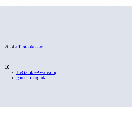
2024
affilotopia.com
18+
BeGambleAware.org
gamcare.org.uk