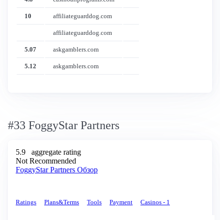
10
affiliateguarddog.com
affiliateguarddog.com
5.07
askgamblers.com
5.12
askgamblers.com
#33 FoggyStar Partners
5.9
aggregate rating
Not Recommended
FoggyStar Partners Обзор
Ratings
Plans&Terms
Tools
Payment
Casinos - 1