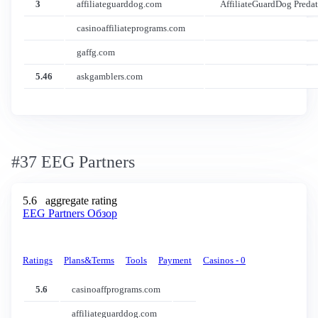
3
affiliateguarddog.com
AffiliateGuardDog Preda
casinoaffiliateprograms.com
gaffg.com
5.46
askgamblers.com
#37 EEG Partners
5.6
aggregate rating
EEG Partners Обзор
Ratings
Plans&Terms
Tools
Payment
Casinos - 0
5.6
casinoaffprograms.com
affiliateguarddog.com