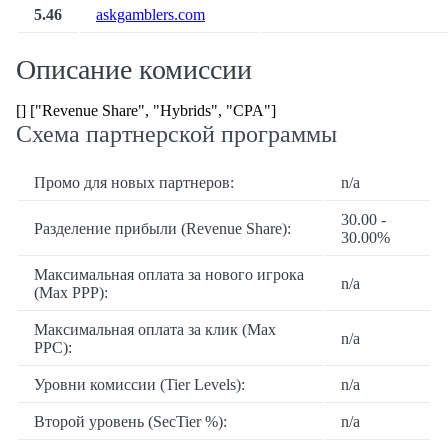
5.46
askgamblers.com
Описание комиссии
[] ["Revenue Share", "Hybrids", "CPA"]
Схема партнерской программы
Промо для новых партнеров:
n/a
30.00 -
Разделение прибыли (Revenue Share):
30.00%
Максимальная оплата за нового игрока
n/a
(Max PPP):
Максимальная оплата за клик (Max
n/a
PPC):
Уровни комиссии (Tier Levels):
n/a
Второй уровень (SecTier %):
n/a