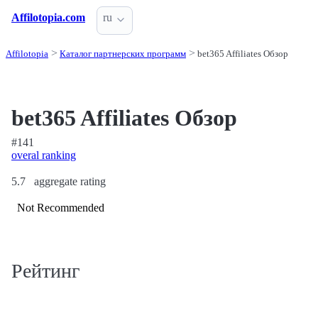
Affilotopia.com
ru
Affilotopia
Каталог партнерских программ
bet365 Affiliates Обзор
bet365 Affiliates Обзор
#141
overal ranking
5.7
aggregate rating
Not Recommended
Рейтинг