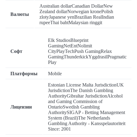
Australian dollar
Canadian Dollar
New
Zealand dollar
Norwegian krone
Polish
Валюты
zloty
Japanese yen
Brazilian Real
Indian
rupee
Thai baht
Malaysian ringgit
Elk Studios
Blueprint
Gaming
NetEnt
Nolimit
Софт
City
PlayTech
Push Gaming
Relax
Gaming
Thunderkick
Yggdrasil
Pragmatic
Play
Платформы
Mobile
Estonian License
Malta Jurisdiction
UK
Jurisdiction
The Danish Gambling
Authority
Gibraltar Jurisdiction
Alcohol
and Gaming Commission of
Лицензии
Ontario
Swedish Gambling
Authority
SIGAP - Betting Management
System (Brazil)
The Netherlands
Gambling Authority - Kansspelautoriteit
Since:
2001