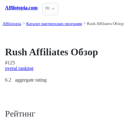
Affilotopia.com
ru
Affilotopia
Каталог партнерских программ
Rush Affiliates Обзор
Rush Affiliates Обзор
#125
overal ranking
6.2
aggregate rating
Рейтинг