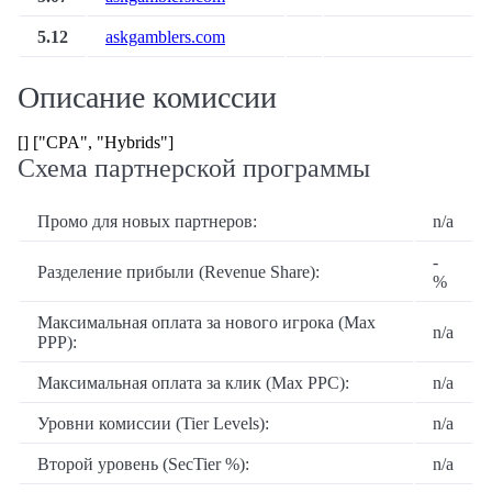
5.12
askgamblers.com
Описание комиссии
[] ["CPA", "Hybrids"]
Схема партнерской программы
Промо для новых партнеров:
n/a
-
Разделение прибыли (Revenue Share):
%
Максимальная оплата за нового игрока (Max
n/a
PPP):
Максимальная оплата за клик (Max PPC):
n/a
Уровни комиссии (Tier Levels):
n/a
Второй уровень (SecTier %):
n/a