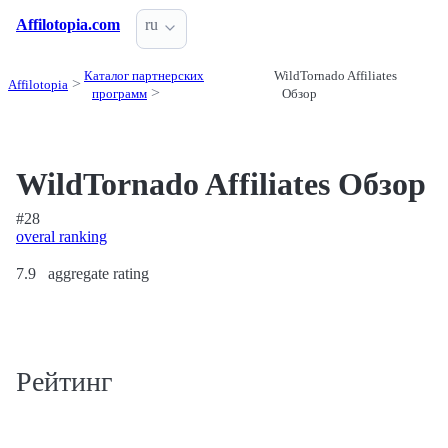
Affilotopia.com
ru
Каталог партнерских
WildTornado Affiliates
Affilotopia
программ
Обзор
WildTornado Affiliates Обзор
#28
overal ranking
7.9
aggregate rating
Рейтинг