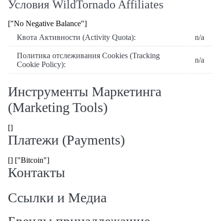
Условия WildTornado Affiliates
["No Negative Balance"]
Квота Активности (Activity Quota):
n/a
Политика отслеживания Cookies (Tracking
n/a
Cookie Policy):
Инструменты Маркетинга
(Marketing Tools)
[]
Платежи (Payments)
[] ["Bitcoin"]
Контакты
Ссылки и Медиа