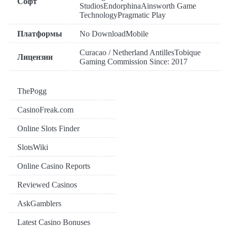
Софт
Studios
Endorphina
Ainsworth Game
Technology
Pragmatic Play
Платформы
No Download
Mobile
Curacao / Netherland Antilles
Tobique
Лицензии
Gaming Commission
Since:
2017
ThePogg
CasinoFreak.com
Online Slots Finder
SlotsWiki
Online Casino Reports
Reviewed Casinos
AskGamblers
Latest Casino Bonuses