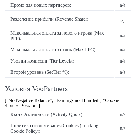
Промо для новых партнеров:
n/a
-
Разделение прибыли (Revenue Share):
%
Максимальная оплата за нового игрока (Max
n/a
PPP):
Максимальная оплата за клик (Max PPC):
n/a
Уровни комиссии (Tier Levels):
n/a
Второй уровень (SecTier %):
n/a
Условия VooPartners
["No Negative Balance", "Earnings not Bundled", "Cookie
duration Session"]
Квота Активности (Activity Quota):
n/a
Политика отслеживания Cookies (Tracking
n/a
Cookie Policy):