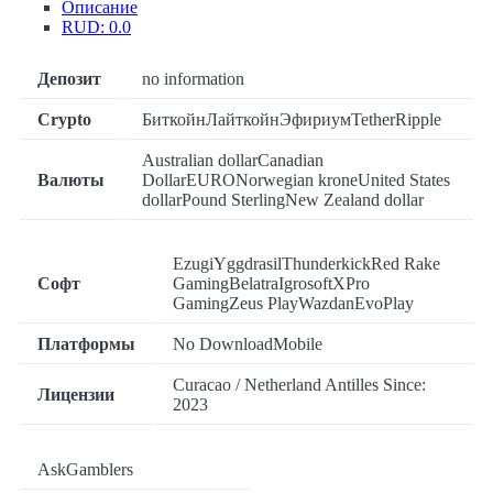
Описание
RUD: 0.0
Депозит
no information
Crypto
Биткойн
Лайткойн
Эфириум
Tether
Ripple
Australian dollar
Canadian
Валюты
Dollar
EURO
Norwegian krone
United States
dollar
Pound Sterling
New Zealand dollar
Ezugi
Yggdrasil
Thunderkick
Red Rake
Софт
Gaming
Belatra
Igrosoft
XPro
Gaming
Zeus Play
Wazdan
EvoPlay
Платформы
No Download
Mobile
Curacao / Netherland Antilles
Since:
Лицензии
2023
AskGamblers