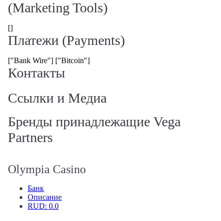
(Marketing Tools)
[]
Платежи (Payments)
["Bank Wire"] ["Bitcoin"]
Контакты
Ссылки и Медиа
Бренды принадлежащие Vega
Partners
Olympia Casino
Банк
Описание
RUD: 0.0