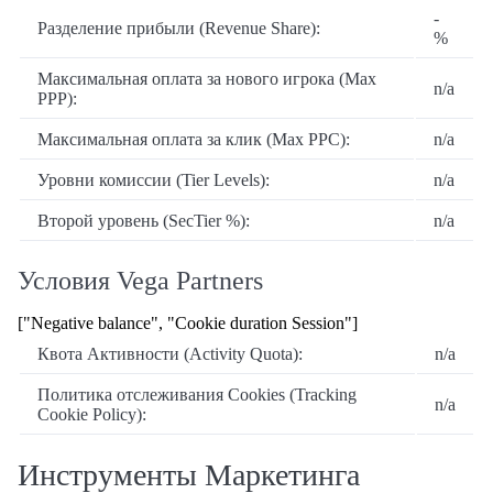
-
Разделение прибыли (Revenue Share):
%
Максимальная оплата за нового игрока (Max
n/a
PPP):
Максимальная оплата за клик (Max PPC):
n/a
Уровни комиссии (Tier Levels):
n/a
Второй уровень (SecTier %):
n/a
Условия Vega Partners
["Negative balance", "Cookie duration Session"]
Квота Активности (Activity Quota):
n/a
Политика отслеживания Cookies (Tracking
n/a
Cookie Policy):
Инструменты Маркетинга