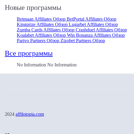
Новые программы
Betmaan Affiliates Обзор
BetPortal Affiliates Обзор
Kingprize Affiliates Обзор
Lugarbet Affiliates Обзор
Zumba Cards Affiliates Обзор
Crashduel Affiliates Обзор
Koalabet Affiliates Обзор
Win Bonanza Affiliates Обзор
Parivo Partners Обзор
Zizobet Partners Обзор
Все программы
No Information No Information
2024
affilotopia.com