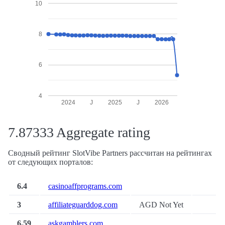
10
8
6
4
2024
J
2025
J
2026
7.87333 Aggregate rating
Сводный рейтинг SlotVibe Partners рассчитан на рейтингах
от следующих порталов:
6.4
casinoaffprograms.com
3
affiliateguarddog.com
AGD Not Yet
6.59
askgamblers.com