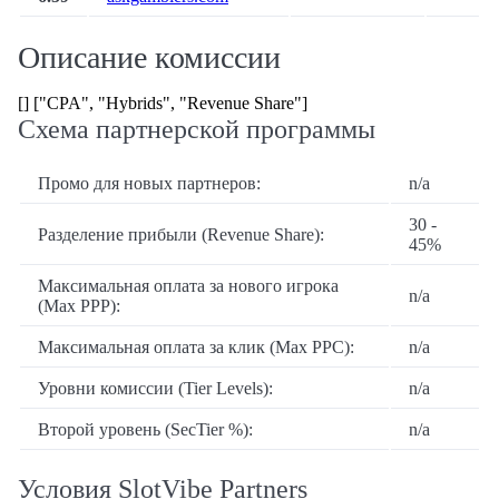
Описание комиссии
[] ["CPA", "Hybrids", "Revenue Share"]
Схема партнерской программы
Промо для новых партнеров:
n/a
30 -
Разделение прибыли (Revenue Share):
45%
Максимальная оплата за нового игрока
n/a
(Max PPP):
Максимальная оплата за клик (Max PPC):
n/a
Уровни комиссии (Tier Levels):
n/a
Второй уровень (SecTier %):
n/a
Условия SlotVibe Partners