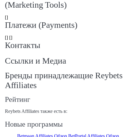
(Marketing Tools)
[]
Платежи (Payments)
[] []
Контакты
Ссылки и Медиа
Бренды принадлежащие Reybets
Affiliates
Рейтинг
Reybets Affiliates также есть в:
Новые программы
Betmaan Affiliates Обзор
BetPortal Affiliates Обзор