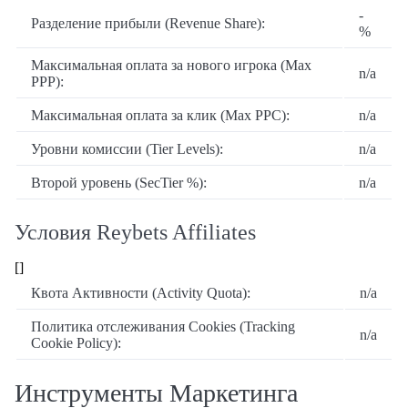
-
Разделение прибыли (Revenue Share):
%
Максимальная оплата за нового игрока (Max
n/a
PPP):
Максимальная оплата за клик (Max PPC):
n/a
Уровни комиссии (Tier Levels):
n/a
Второй уровень (SecTier %):
n/a
Условия Reybets Affiliates
[]
Квота Активности (Activity Quota):
n/a
Политика отслеживания Cookies (Tracking
n/a
Cookie Policy):
Инструменты Маркетинга