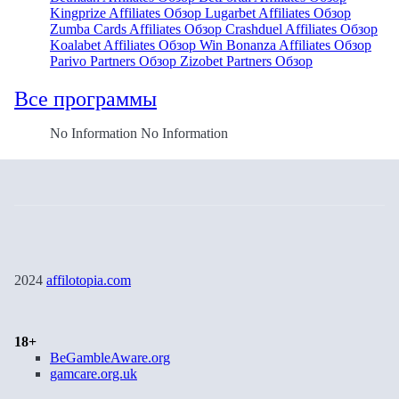
Kingprize Affiliates Обзор
Lugarbet Affiliates Обзор
Zumba Cards Affiliates Обзор
Crashduel Affiliates Обзор
Koalabet Affiliates Обзор
Win Bonanza Affiliates Обзор
Parivo Partners Обзор
Zizobet Partners Обзор
Все программы
No Information No Information
2024
affilotopia.com
18+
BeGambleAware.org
gamcare.org.uk