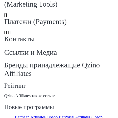
(Marketing Tools)
[]
Платежи (Payments)
[] []
Контакты
Ссылки и Медиа
Бренды принадлежащие Qzino
Affiliates
Рейтинг
Qzino Affiliates также есть в:
Новые программы
Betmaan Affiliates Обзор
BetPortal Affiliates Обзор