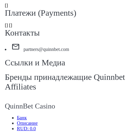
[]
Платежи (Payments)
[] []
Контакты
partners@quinnbet.com
Ссылки и Медиа
Бренды принадлежащие Quinnbet
Affiliates
QuinnBet Casino
Банк
Описание
RUD: 0.0