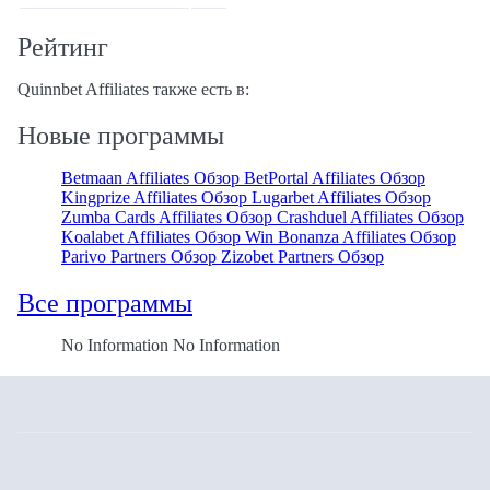
Рейтинг
Quinnbet Affiliates также есть в:
Новые программы
Betmaan Affiliates Обзор
BetPortal Affiliates Обзор
Kingprize Affiliates Обзор
Lugarbet Affiliates Обзор
Zumba Cards Affiliates Обзор
Crashduel Affiliates Обзор
Koalabet Affiliates Обзор
Win Bonanza Affiliates Обзор
Parivo Partners Обзор
Zizobet Partners Обзор
Все программы
No Information No Information