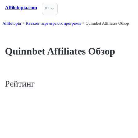
Affilotopia.com
ru
Affilotopia
Каталог партнерских программ
Quinnbet Affiliates Обзор
Quinnbet Affiliates Обзор
Рейтинг