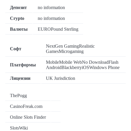
Депозит
no information
Crypto
no information
Валюты
EURO
Pound Sterling
NextGen Gaming
Realistic
Софт
Games
Microgaming
Mobile
Mobile Web
No Download
Flash
Платформы
Android
Blackberry
iOS
Windows Phone
Лицензии
UK Jurisdiction
ThePogg
CasinoFreak.com
Online Slots Finder
SlotsWiki