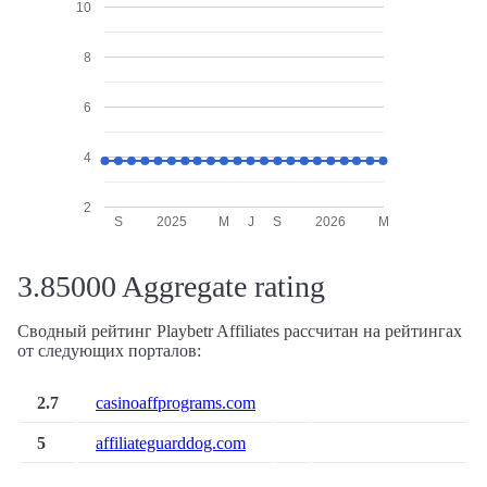
10
8
6
4
2
S
2025
M
J
S
2026
M
3.85000 Aggregate rating
Сводный рейтинг Playbetr Affiliates рассчитан на рейтингах
от следующих порталов:
2.7
casinoaffprograms.com
5
affiliateguarddog.com