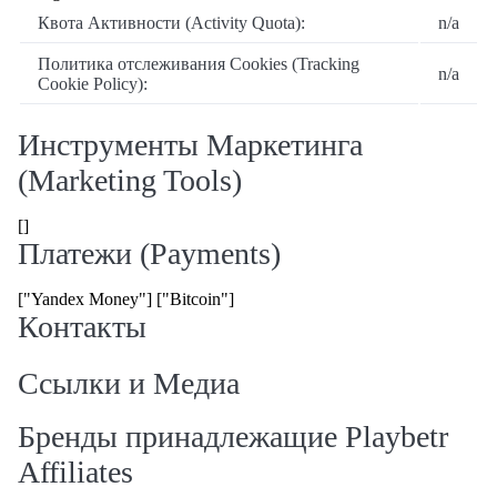
Квота Активности (Activity Quota):
n/a
Политика отслеживания Cookies (Tracking
n/a
Cookie Policy):
Инструменты Маркетинга
(Marketing Tools)
[]
Платежи (Payments)
["Yandex Money"] ["Bitcoin"]
Контакты
Ссылки и Медиа
Бренды принадлежащие Playbetr
Affiliates