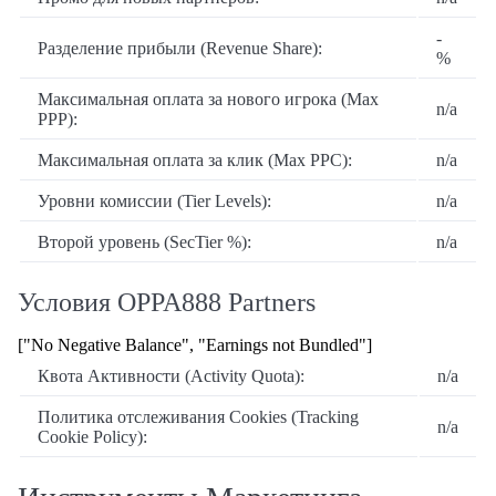
-
Разделение прибыли (Revenue Share):
%
Максимальная оплата за нового игрока (Max
n/a
PPP):
Максимальная оплата за клик (Max PPC):
n/a
Уровни комиссии (Tier Levels):
n/a
Второй уровень (SecTier %):
n/a
Условия OPPA888 Partners
["No Negative Balance", "Earnings not Bundled"]
Квота Активности (Activity Quota):
n/a
Политика отслеживания Cookies (Tracking
n/a
Cookie Policy):