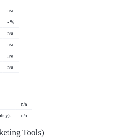
n/a
- %
n/a
n/a
n/a
n/a
n/a
icy):
n/a
eting Tools)