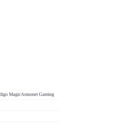
digo Magic
Amusnet Gaming