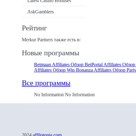
Latest Casino Bonuses
AskGamblers
Рейтинг
Merkur Partners также есть в:
Новые программы
Betmaan Affiliates Обзор
BetPortal Affiliates Обзо
Affiliates Обзор
Win Bonanza Affiliates Обзор
Pari
Все программы
No Information No Information
2024
affilotopia.com