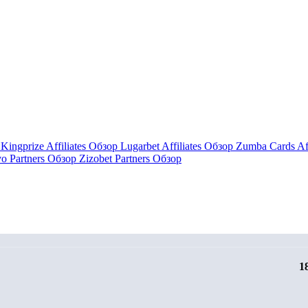
р
Kingprize Affiliates Обзор
Lugarbet Affiliates Обзор
Zumba Cards Af
vo Partners Обзор
Zizobet Partners Обзор
1