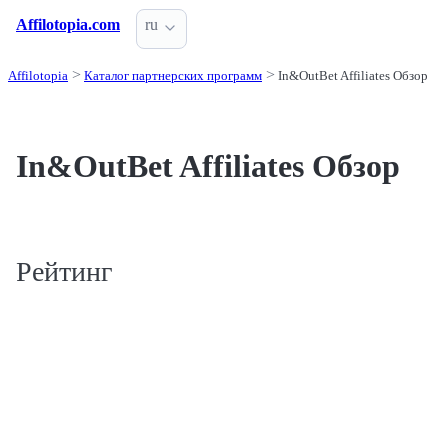
Affilotopia.com
ru
Affilotopia
Каталог партнерских программ
In&OutBet Affiliates Обзор
In&OutBet Affiliates Обзор
Рейтинг