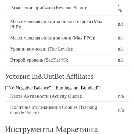
-
Разделение прибыли (Revenue Share):
%
Максимальная оплата за нового игрока (Max
n/a
PPP):
Максимальная оплата за клик (Max PPC):
n/a
Уровни комиссии (Tier Levels):
n/a
Второй уровень (SecTier %):
n/a
Условия In&OutBet Affiliates
["No Negative Balance", "Earnings not Bundled"]
Квота Активности (Activity Quota):
n/a
Политика отслеживания Cookies (Tracking
n/a
Cookie Policy):
Инструменты Маркетинга