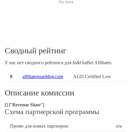
No data
Сводный рейтинг
У нас нет сводного рейтинга для In&OutBet Affiliates.
8
affiliateguarddog.com
AGD Certified Low
Описание комиссии
[] ["Revenue Share"]
Схема партнерской программы
Промо для новых партнеров:
n/a