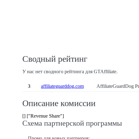
Сводный рейтинг
У нас нет сводного рейтинга для GTAffiliate.
3
affiliateguarddog.com
AffiliateGuardDog Pr
Описание комиссии
[] ["Revenue Share"]
Схема партнерской программы
Промо для новых партнеров: