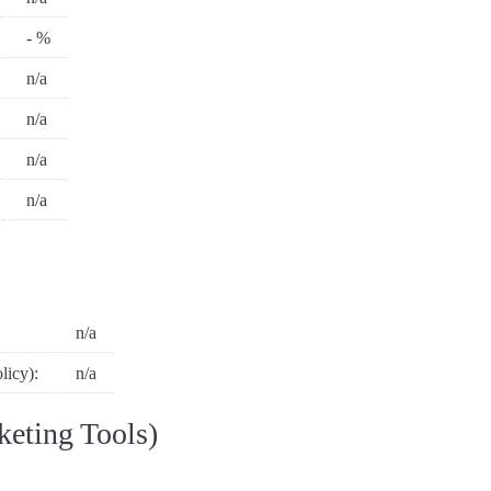
- %
n/a
n/a
n/a
n/a
n/a
icy):
n/a
eting Tools)