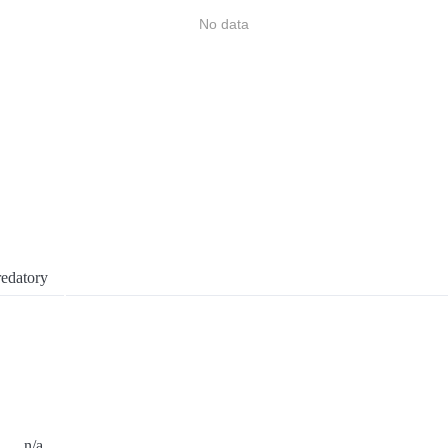
No data
edatory
n/a