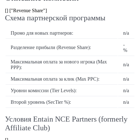
[] ["Revenue Share"]
Схема партнерской программы
Промо для новых партнеров:
n/a
-
Разделение прибыли (Revenue Share):
%
Максимальная оплата за нового игрока (Max
n/a
PPP):
Максимальная оплата за клик (Max PPC):
n/a
Уровни комиссии (Tier Levels):
n/a
Второй уровень (SecTier %):
n/a
Условия Entain NCE Partners (formerly
Affiliate Club)
[]