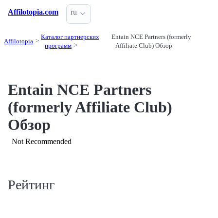
Affilotopia.com
ru
Каталог партнерских
Entain NCE Partners (formerly
Affilotopia
программ
Affiliate Club) Обзор
Entain NCE Partners
(formerly Affiliate Club)
Обзор
Not Recommended
Рейтинг