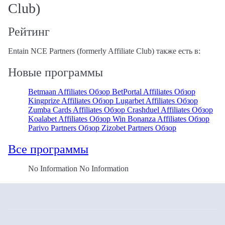
Club)
Рейтинг
Entain NCE Partners (formerly Affiliate Club) также есть в:
Новые программы
Betmaan Affiliates Обзор
BetPortal Affiliates Обзор
Kingprize Affiliates Обзор
Lugarbet Affiliates Обзор
Zumba Cards Affiliates Обзор
Crashduel Affiliates Обзор
Koalabet Affiliates Обзор
Win Bonanza Affiliates Обзор
Parivo Partners Обзор
Zizobet Partners Обзор
Все программы
No Information No Information