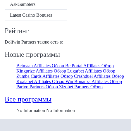
AskGamblers
Latest Casino Bonuses
Рейтинг
Dolfwin Partners также есть в:
Новые программы
Betmaan Affiliates Обзор
BetPortal Affiliates Обзор
Kingprize Affiliates Обзор
Lugarbet Affiliates Обзор
Zumba Cards Affiliates Обзор
Crashduel Affiliates Обзор
Koalabet Affiliates Обзор
Win Bonanza Affiliates Обзор
Parivo Partners Обзор
Zizobet Partners Обзор
Все программы
No Information No Information