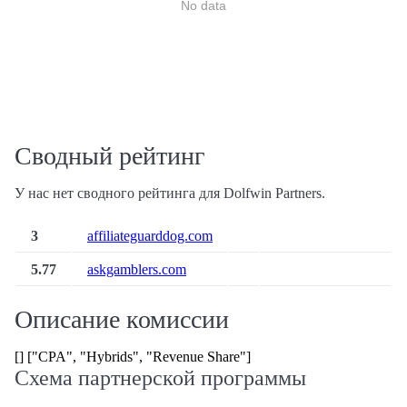
No data
Сводный рейтинг
У нас нет сводного рейтинга для Dolfwin Partners.
3
affiliateguarddog.com
5.77
askgamblers.com
Описание комиссии
[] ["CPA", "Hybrids", "Revenue Share"]
Схема партнерской программы