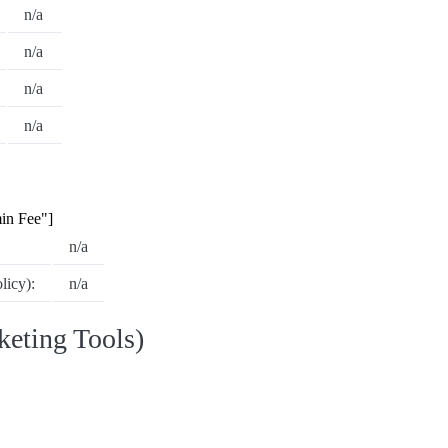
n/a
n/a
n/a
n/a
in Fee"]
n/a
icy):
n/a
eting Tools)