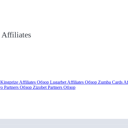
ffiliates
р
Kingprize Affiliates Обзор
Lugarbet Affiliates Обзор
Zumba Cards Af
vo Partners Обзор
Zizobet Partners Обзор