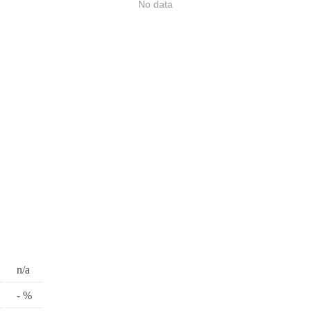
No data
n/a
- %