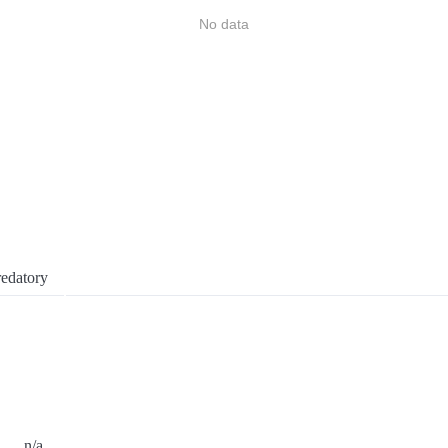
No data
edatory
n/a