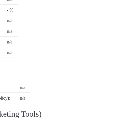
- %
n/a
n/a
n/a
n/a
n/a
icy):
n/a
eting Tools)