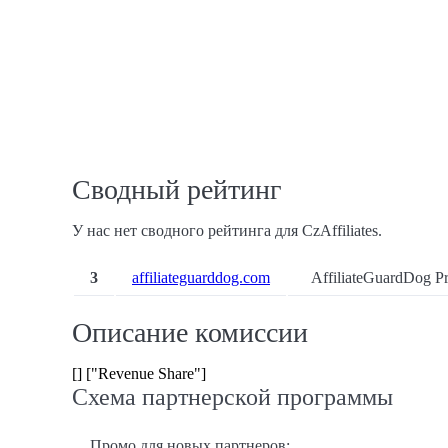
Сводный рейтинг
У нас нет сводного рейтинга для CzAffiliates.
3
affiliateguarddog.com
AffiliateGuardDog Pr
Описание комиссии
[] ["Revenue Share"]
Схема партнерской программы
Промо для новых партнеров: