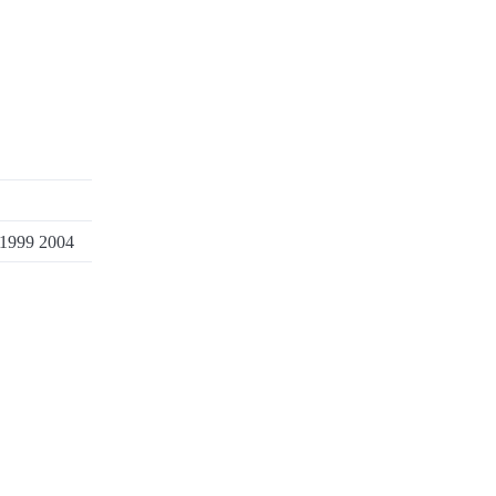
1999
2004