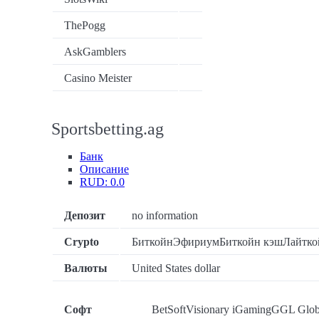
ThePogg
AskGamblers
Casino Meister
Sportsbetting.ag
Банк
Описание
RUD: 0.0
Депозит
no information
Crypto
Биткойн
Эфириум
Биткойн кэш
Лайтко
Валюты
United States dollar
Софт
BetSoft
Visionary iGaming
GGL Glob