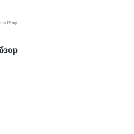
ates Обзор
бзор