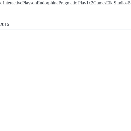
 Interactive
Playson
Endorphina
Pragmatic Play
1x2Games
Elk Studios
B
2016