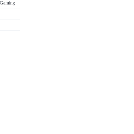
Gaming