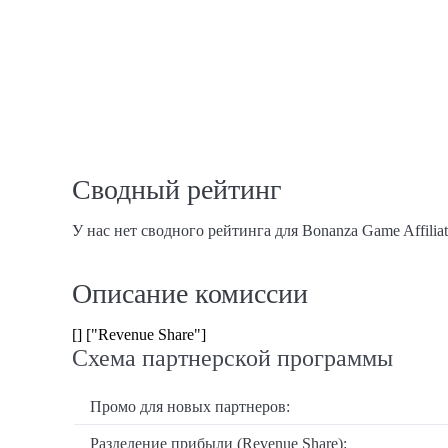
Сводный рейтинг
У нас нет сводного рейтинга для Bonanza Game Affiliat
Описание комиссии
[] ["Revenue Share"]
Схема партнерской программы
Промо для новых партнеров:
Разделение прибыли (Revenue Share):