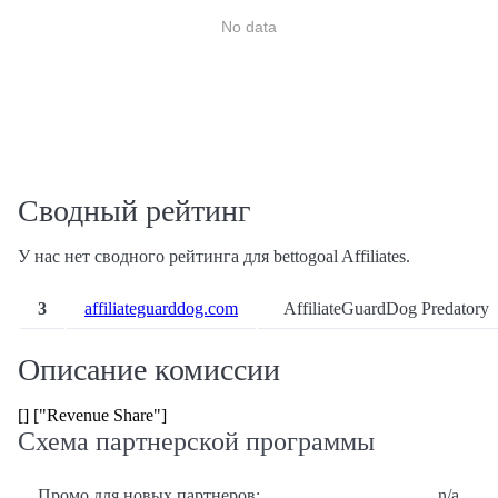
No data
Сводный рейтинг
У нас нет сводного рейтинга для bettogoal Affiliates.
3
affiliateguarddog.com
AffiliateGuardDog Predatory
Описание комиссии
[] ["Revenue Share"]
Схема партнерской программы
Промо для новых партнеров:
n/a