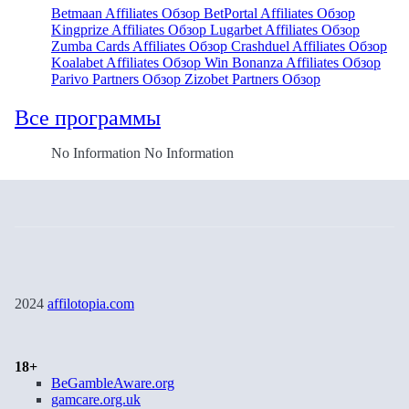
Betmaan Affiliates Обзор
BetPortal Affiliates Обзор
Kingprize Affiliates Обзор
Lugarbet Affiliates Обзор
Zumba Cards Affiliates Обзор
Crashduel Affiliates Обзор
Koalabet Affiliates Обзор
Win Bonanza Affiliates Обзор
Parivo Partners Обзор
Zizobet Partners Обзор
Все программы
No Information No Information
2024
affilotopia.com
18+
BeGambleAware.org
gamcare.org.uk