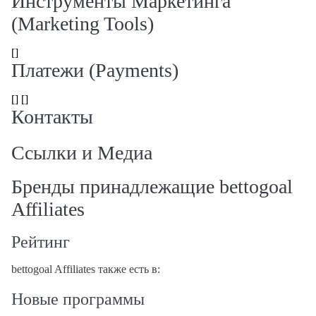
Инструменты Маркетинга
(Marketing Tools)
[]
Платежи (Payments)
[] []
Контакты
Ссылки и Медиа
Бренды принадлежащие bettogoal
Affiliates
Рейтинг
bettogoal Affiliates также есть в:
Новые программы