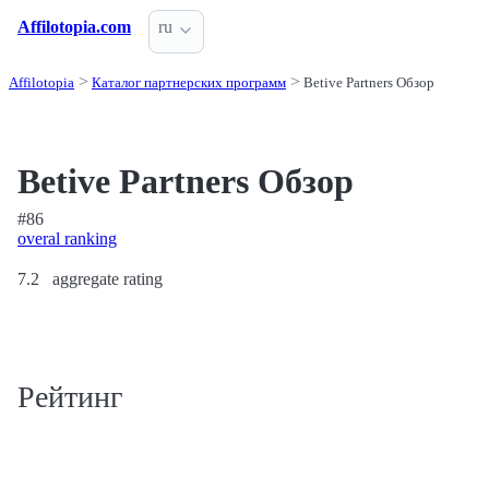
Affilotopia.com
ru
Affilotopia
Каталог партнерских программ
Betive Partners Обзор
Betive Partners Обзор
#86
overal ranking
7.2
aggregate rating
Рейтинг