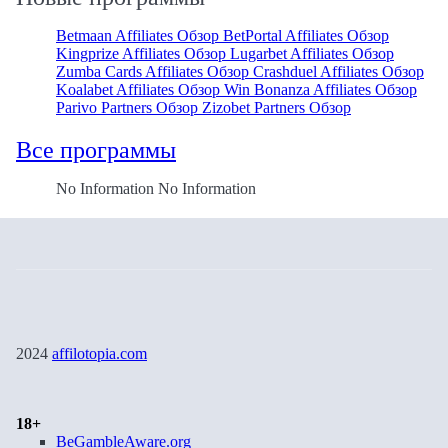
Betmaan Affiliates Обзор
BetPortal Affiliates Обзор
Kingprize Affiliates Обзор
Lugarbet Affiliates Обзор
Zumba Cards Affiliates Обзор
Crashduel Affiliates Обзор
Koalabet Affiliates Обзор
Win Bonanza Affiliates Обзор
Parivo Partners Обзор
Zizobet Partners Обзор
Все программы
No Information No Information
2024
affilotopia.com
18+
BeGambleAware.org