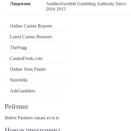
Лицензии
Antilles
Swedish Gambling Authority
Since:
2016
2015
Online Casino Reports
Latest Casino Bonuses
ThePogg
CasinoFreak.com
Online Slots Finder
SlotsWiki
AskGamblers
Рейтинг
Betive Partners также есть в:
Новые программы