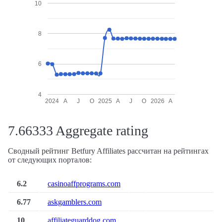
10
8
6
4
2024
A
J
O
2025
A
J
O
2026
A
7.66333 Aggregate rating
Сводный рейтинг Betfury Affiliates рассчитан на рейтингах
от следующих порталов:
6.2
casinoaffprograms.com
6.77
askgamblers.com
10
affiliateguarddog.com