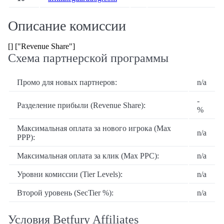
Описание комиссии
[] ["Revenue Share"]
Схема партнерской программы
Промо для новых партнеров:
n/a
-
Разделение прибыли (Revenue Share):
%
Максимальная оплата за нового игрока (Max
n/a
PPP):
Максимальная оплата за клик (Max PPC):
n/a
Уровни комиссии (Tier Levels):
n/a
Второй уровень (SecTier %):
n/a
Условия Betfury Affiliates