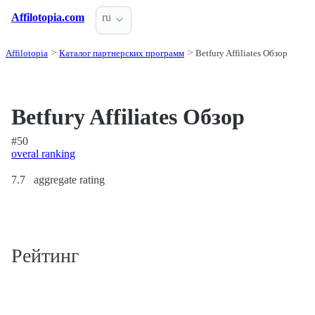
Affilotopia.com
ru
Affilotopia
Каталог партнерских программ
Betfury Affiliates Обзор
Betfury Affiliates Обзор
#50
overal ranking
7.7
aggregate rating
Рейтинг