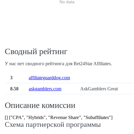
No data
Сводный рейтинг
У нас нет сводного рейтинга для Bet24Star Affiliates.
3
affiliateguarddog.com
8.58
askgamblers.com
AskGamblers Great
Описание комиссии
[] ["CPA", "Hybrids", "Revenue Share", "Subaffiliates"]
Схема партнерской программы