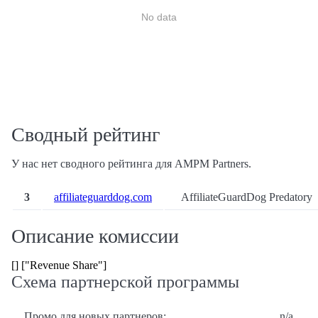
No data
Сводный рейтинг
У нас нет сводного рейтинга для AMPM Partners.
3
affiliateguarddog.com
AffiliateGuardDog Predatory
Описание комиссии
[] ["Revenue Share"]
Схема партнерской программы
Промо для новых партнеров:
n/a