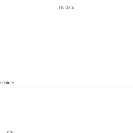
No data
edatory
n/a