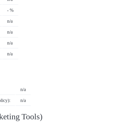
- %
n/a
n/a
n/a
n/a
n/a
icy):
n/a
eting Tools)