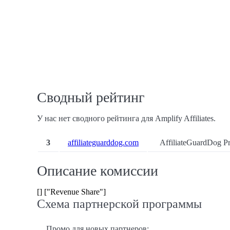
Сводный рейтинг
У нас нет сводного рейтинга для Amplify Affiliates.
3
affiliateguarddog.com
AffiliateGuardDog Pr
Описание комиссии
[] ["Revenue Share"]
Схема партнерской программы
Промо для новых партнеров: