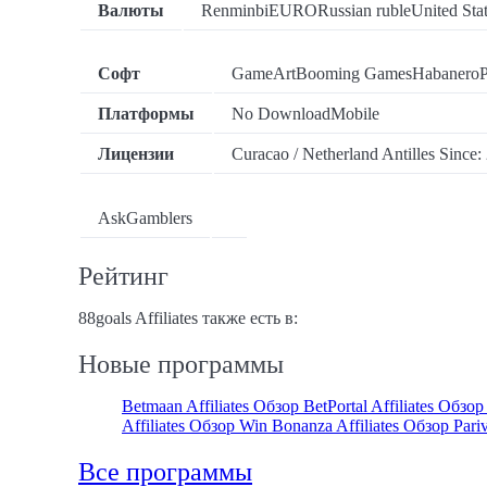
Валюты
Renminbi
EURO
Russian ruble
United Stat
Софт
GameArt
Booming Games
Habanero
P
Платформы
No Download
Mobile
Лицензии
Curacao / Netherland Antilles
Since:
AskGamblers
Рейтинг
88goals Affiliates также есть в:
Новые программы
Betmaan Affiliates Обзор
BetPortal Affiliates Обзо
Affiliates Обзор
Win Bonanza Affiliates Обзор
Pari
Все программы