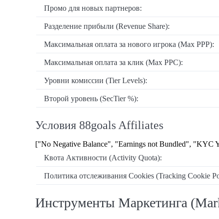
Промо для новых партнеров:
Разделение прибыли (Revenue Share):
Максимальная оплата за нового игрока (Max PPP):
Максимальная оплата за клик (Max PPC):
Уровни комиссии (Tier Levels):
Второй уровень (SecTier %):
Условия 88goals Affiliates
["No Negative Balance", "Earnings not Bundled", "KYC Ye
Квота Активности (Activity Quota):
Политика отслеживания Cookies (Tracking Cookie Pol
Инструменты Маркетинга (Mark