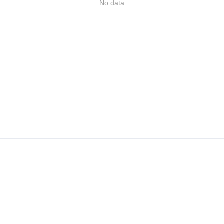
No data