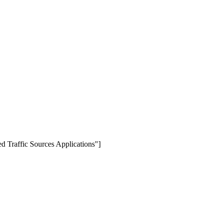
 Traffic Sources Applications"]