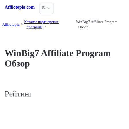
Affilotopia.com
ru
Каталог партнерских
WinBig7 Affiliate Program
Affilotopia
программ
Обзор
WinBig7 Affiliate Program
Обзор
Рейтинг