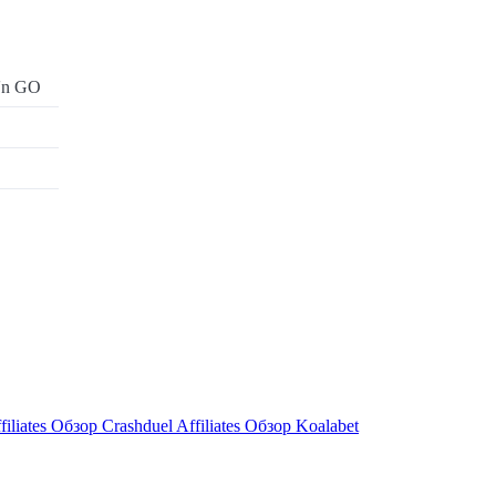
'n GO
filiates Обзор
Crashduel Affiliates Обзор
Koalabet