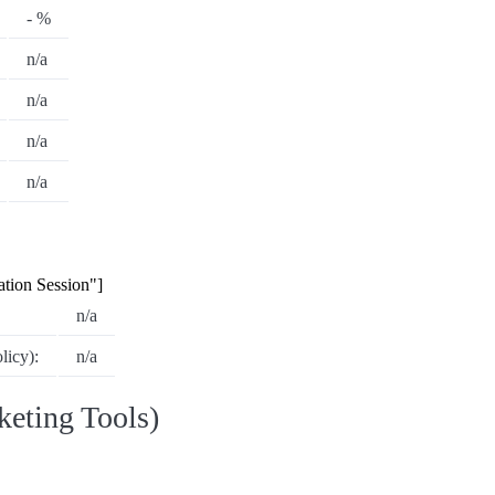
- %
n/a
n/a
n/a
n/a
ation Session"]
n/a
icy):
n/a
eting Tools)