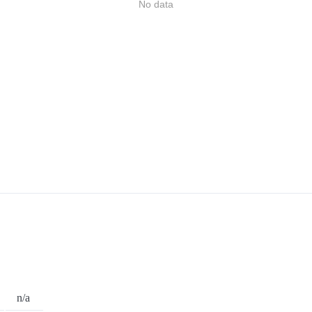
No data
n/a