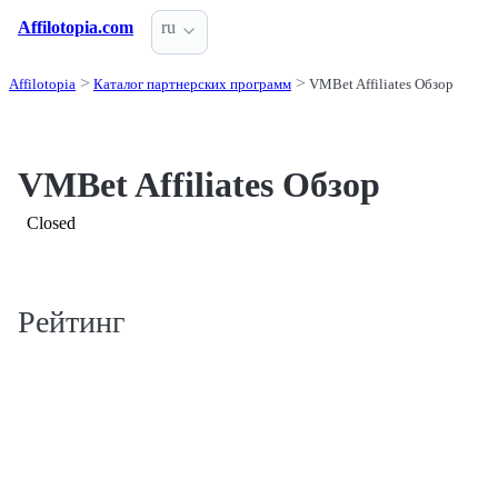
Affilotopia.com
ru
Affilotopia
Каталог партнерских программ
VMBet Affiliates Обзор
VMBet Affiliates Обзор
Closed
Рейтинг