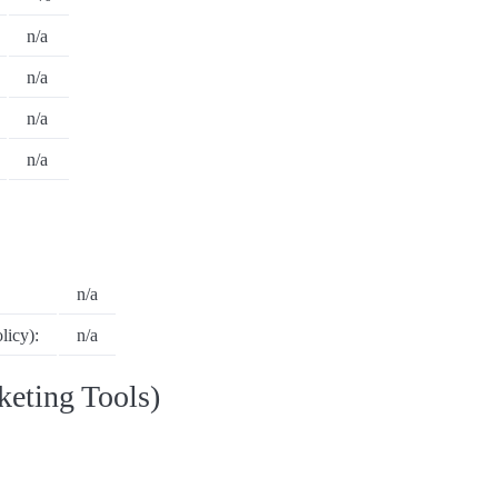
n/a
n/a
n/a
n/a
n/a
icy):
n/a
eting Tools)