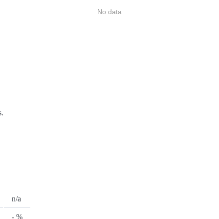
No data
s.
n/a
- %