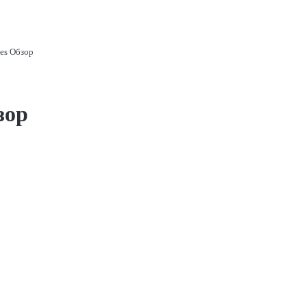
tes Обзор
зор