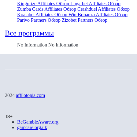
Kingprize Affiliates Обзор
Lugarbet Affiliates Обзор
Zumba Cards Affiliates Обзор
Crashduel Affiliates Обзор
Koalabet Affiliates Обзор
Win Bonanza Affiliates Обзор
Parivo Partners Обзор
Zizobet Partners Обзор
Все программы
No Information No Information
2024
affilotopia.com
18+
BeGambleAware.org
gamcare.org.uk