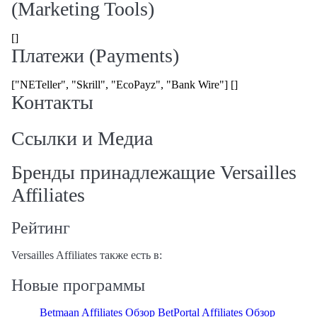
(Marketing Tools)
[]
Платежи (Payments)
["NETeller", "Skrill", "EcoPayz", "Bank Wire"] []
Контакты
Ссылки и Медиа
Бренды принадлежащие Versailles
Affiliates
Рейтинг
Versailles Affiliates также есть в:
Новые программы
Betmaan Affiliates Обзор
BetPortal Affiliates Обзор