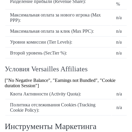
Разделение прибыли (Revenue Share):
%
Максимальная оплата за нового игрока (Max
n/a
PPP):
Максимальная оплата за клик (Max PPC):
n/a
Уровни комиссии (Tier Levels):
n/a
Второй уровень (SecTier %):
n/a
Условия Versailles Affiliates
["No Negative Balance", "Earnings not Bundled", "Cookie
duration Session"]
Квота Активности (Activity Quota):
n/a
Политика отслеживания Cookies (Tracking
n/a
Cookie Policy):
Инструменты Маркетинга