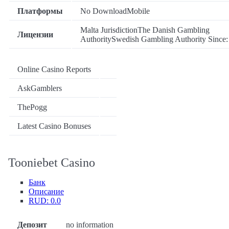
Платформы
No Download
Mobile
Malta Jurisdiction
The Danish Gambling
Лицензии
Authority
Swedish Gambling Authority
Since
Online Casino Reports
AskGamblers
ThePogg
Latest Casino Bonuses
Tooniebet Casino
Банк
Описание
RUD: 0.0
Депозит
no information