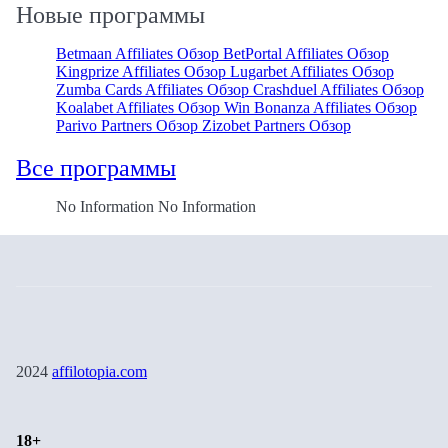
Новые программы
Betmaan Affiliates Обзор
BetPortal Affiliates Обзор
Kingprize Affiliates Обзор
Lugarbet Affiliates Обзор
Zumba Cards Affiliates Обзор
Crashduel Affiliates Обзор
Koalabet Affiliates Обзор
Win Bonanza Affiliates Обзор
Parivo Partners Обзор
Zizobet Partners Обзор
Все программы
No Information No Information
2024
affilotopia.com
18+