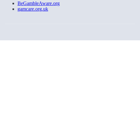
BeGambleAware.org
gamcare.org.uk