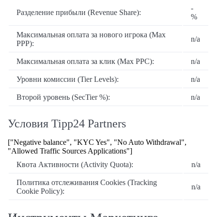
-
Разделение прибыли (Revenue Share):
%
Максимальная оплата за нового игрока (Max
n/a
PPP):
Максимальная оплата за клик (Max PPC):
n/a
Уровни комиссии (Tier Levels):
n/a
Второй уровень (SecTier %):
n/a
Условия Tipp24 Partners
["Negative balance", "KYC Yes", "No Auto Withdrawal",
"Allowed Traffic Sources Applications"]
Квота Активности (Activity Quota):
n/a
Политика отслеживания Cookies (Tracking
n/a
Cookie Policy):