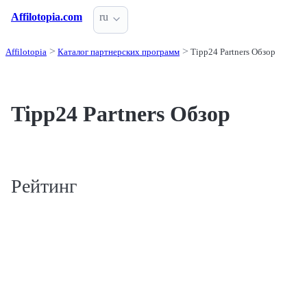
Affilotopia.com
ru
Affilotopia
Каталог партнерских программ
Tipp24 Partners Обзор
Tipp24 Partners Обзор
Рейтинг