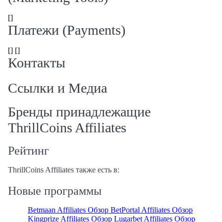
[]
Платежи (Payments)
[] []
Контакты
Ссылки и Медиа
Бренды принадлежащие
ThrillCoins Affiliates
Рейтинг
ThrillCoins Affiliates также есть в:
Новые программы
Betmaan Affiliates Обзор
BetPortal Affiliates Обзор
Kingprize Affiliates Обзор
Lugarbet Affiliates Обзор