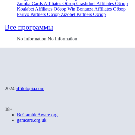
Zumba Cards Affiliates Обзор
Crashduel Affiliates Обзор
Koalabet Affiliates Обзор
Win Bonanza Affiliates Обзор
Parivo Partners Обзор
Zizobet Partners Обзор
Все программы
No Information No Information
2024
affilotopia.com
18+
BeGambleAware.org
gamcare.org.uk