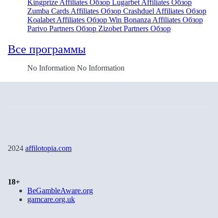
Kingprize Affiliates Обзор
Lugarbet Affiliates Обзор
Zumba Cards Affiliates Обзор
Crashduel Affiliates Обзор
Koalabet Affiliates Обзор
Win Bonanza Affiliates Обзор
Parivo Partners Обзор
Zizobet Partners Обзор
Все программы
No Information No Information
2024
affilotopia.com
18+
BeGambleAware.org
gamcare.org.uk