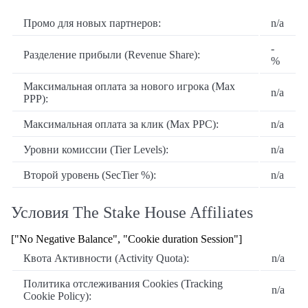
Промо для новых партнеров:
n/a
-
Разделение прибыли (Revenue Share):
%
Максимальная оплата за нового игрока (Max
n/a
PPP):
Максимальная оплата за клик (Max PPC):
n/a
Уровни комиссии (Tier Levels):
n/a
Второй уровень (SecTier %):
n/a
Условия The Stake House Affiliates
["No Negative Balance", "Cookie duration Session"]
Квота Активности (Activity Quota):
n/a
Политика отслеживания Cookies (Tracking
n/a
Cookie Policy):