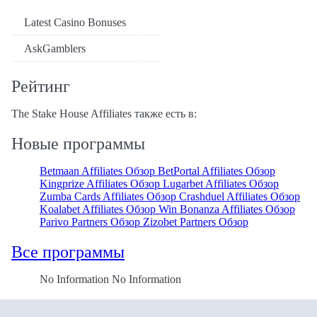
Latest Casino Bonuses
AskGamblers
Рейтинг
The Stake House Affiliates также есть в:
Новые программы
Betmaan Affiliates Обзор
BetPortal Affiliates Обзор
Kingprize Affiliates Обзор
Lugarbet Affiliates Обзор
Zumba Cards Affiliates Обзор
Crashduel Affiliates Обзор
Koalabet Affiliates Обзор
Win Bonanza Affiliates Обзор
Parivo Partners Обзор
Zizobet Partners Обзор
Все программы
No Information No Information