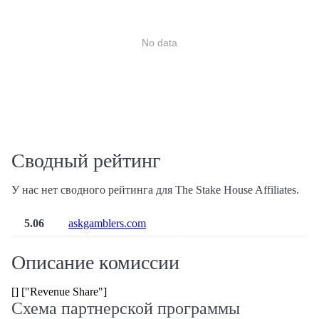
No data
Сводный рейтинг
У нас нет сводного рейтинга для The Stake House Affiliates.
5.06
askgamblers.com
Описание комиссии
[] ["Revenue Share"]
Схема партнерской программы