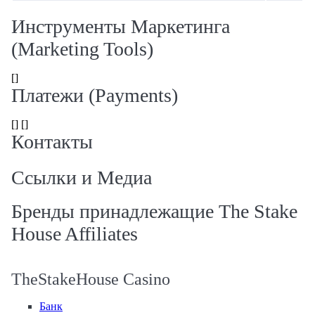
Инструменты Маркетинга
(Marketing Tools)
[]
Платежи (Payments)
[] []
Контакты
Ссылки и Медиа
Бренды принадлежащие The Stake
House Affiliates
TheStakeHouse Casino
Банк