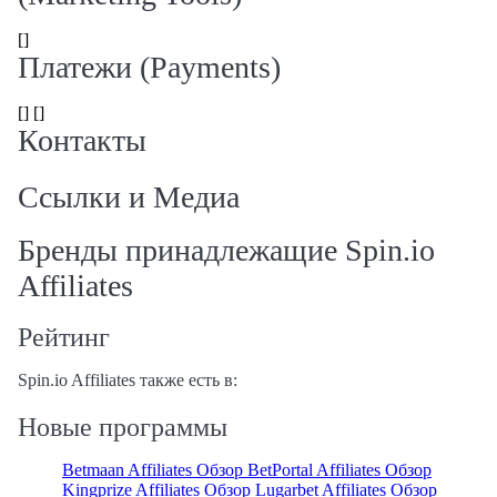
[]
Платежи (Payments)
[] []
Контакты
Ссылки и Медиа
Бренды принадлежащие Spin.io
Affiliates
Рейтинг
Spin.io Affiliates также есть в:
Новые программы
Betmaan Affiliates Обзор
BetPortal Affiliates Обзор
Kingprize Affiliates Обзор
Lugarbet Affiliates Обзор