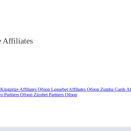
Affiliates
р
Kingprize Affiliates Обзор
Lugarbet Affiliates Обзор
Zumba Cards Af
vo Partners Обзор
Zizobet Partners Обзор