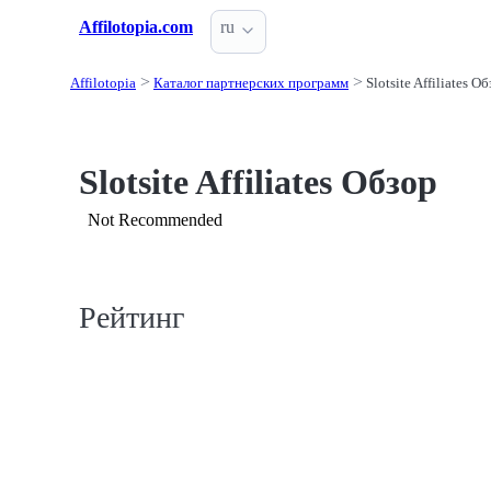
Affilotopia.com
ru
Affilotopia
Каталог партнерских программ
Slotsite Affiliates О
Slotsite Affiliates Обзор
Not Recommended
Рейтинг