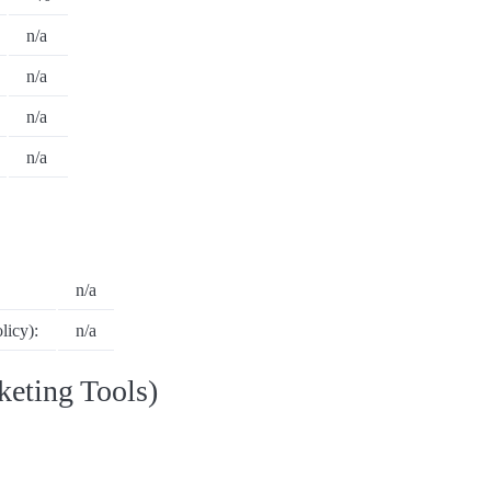
n/a
n/a
n/a
n/a
n/a
icy):
n/a
eting Tools)