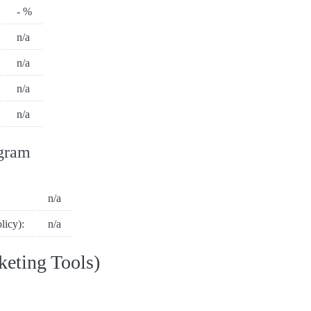
- %
n/a
n/a
n/a
n/a
ogram
n/a
icy):
n/a
eting Tools)