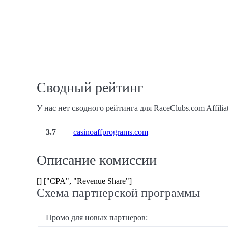
Сводный рейтинг
У нас нет сводного рейтинга для RaceClubs.com Affilia
3.7
casinoaffprograms.com
Описание комиссии
[] ["CPA", "Revenue Share"]
Схема партнерской программы
Промо для новых партнеров: