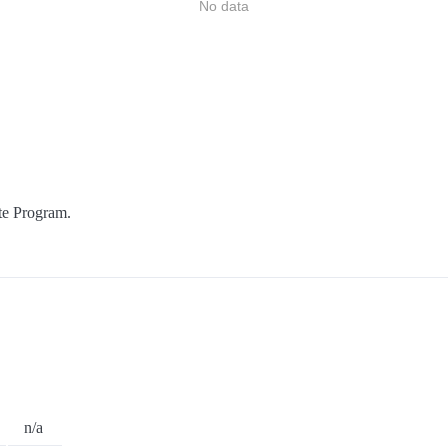
No data
te Program.
n/a