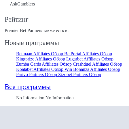
AskGamblers
Рейтинг
Premier Bet Partners также есть в:
Новые программы
Betmaan Affiliates Обзор
BetPortal Affiliates Обзор
Kingprize Affiliates Обзор
Lugarbet Affiliates Обзор
Zumba Cards Affiliates Обзор
Crashduel Affiliates Обзор
Koalabet Affiliates Обзор
Win Bonanza Affiliates Обзор
Parivo Partners Обзор
Zizobet Partners Обзор
Все программы
No Information No Information