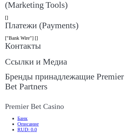
(Marketing Tools)
[]
Платежи (Payments)
["Bank Wire"] []
Контакты
Ссылки и Медиа
Бренды принадлежащие Premier
Bet Partners
Premier Bet Casino
Банк
Описание
RUD: 0.0