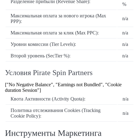
Разделение прибыли (Revenue Share):
%
Максимальная оплата за нового игрока (Max
n/a
PPP):
Максимальная оплата за клик (Max PPC):
n/a
Уровни комиссии (Tier Levels):
n/a
Второй уровень (SecTier %):
n/a
Условия Pirate Spin Partners
["No Negative Balance", "Earnings not Bundled", "Cookie
duration Session"]
Квота Активности (Activity Quota):
n/a
Политика отслеживания Cookies (Tracking
n/a
Cookie Policy):
Инструменты Маркетинга