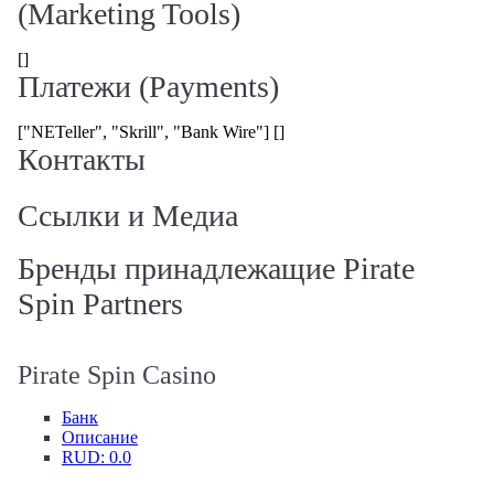
(Marketing Tools)
[]
Платежи (Payments)
["NETeller", "Skrill", "Bank Wire"] []
Контакты
Ссылки и Медиа
Бренды принадлежащие Pirate
Spin Partners
Pirate Spin Casino
Банк
Описание
RUD: 0.0