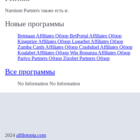
Narnium Partners также есть в:
Новые программы
Betmaan Affiliates Обзор
BetPortal Affiliates Обзор
Kingprize Affiliates Обзор
Lugarbet Affiliates Обзор
Zumba Cards Affiliates Обзор
Crashduel Affiliates Обзор
Koalabet Affiliates Обзор
Win Bonanza Affiliates Обзор
Parivo Partners Обзор
Zizobet Partners Обзор
Все программы
No Information No Information
2024
affilotopia.com