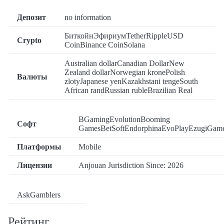
Депозит
no information
Биткойн
Эфириум
Tether
Ripple
USD
Crypto
Coin
Binance Coin
Solana
Australian dollar
Canadian Dollar
New
Zealand dollar
Norwegian krone
Polish
Валюты
zloty
Japanese yen
Kazakhstani tenge
South
African rand
Russian ruble
Brazilian Real
BGaming
Evolution
Booming
Софт
Games
BetSoft
Endorphina
EvoPlay
Ezugi
Game
Платформы
Mobile
Лицензии
Anjouan Jurisdiction
Since:
2026
AskGamblers
Рейтинг