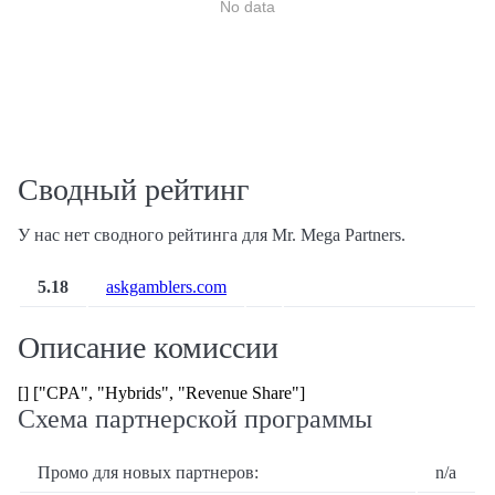
No data
Сводный рейтинг
У нас нет сводного рейтинга для Mr. Mega Partners.
5.18
askgamblers.com
Описание комиссии
[] ["CPA", "Hybrids", "Revenue Share"]
Схема партнерской программы
Промо для новых партнеров:
n/a